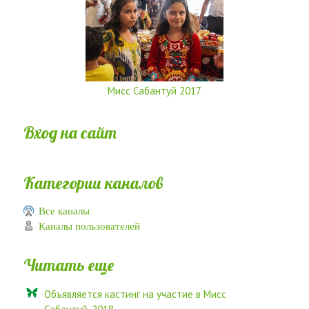
Мисс Сабантуй 2017
Вход на сайт
Категории каналов
Все каналы
Каналы пользователей
Читать еще
Объявляется кастинг на участие в Мисс